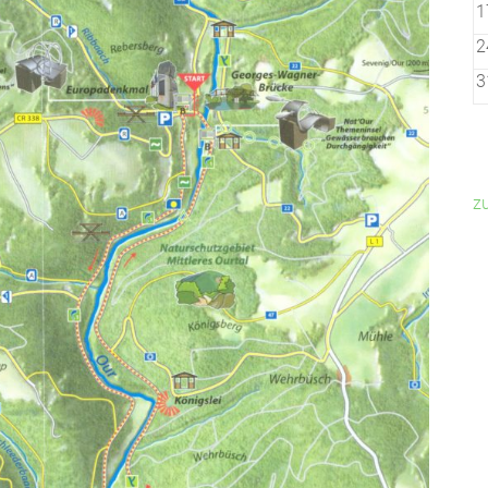
1
2
3
z