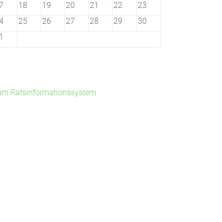
7
18
19
20
21
22
23
4
25
26
27
28
29
30
1
um Ratsinformationssystem