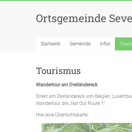
Zum
Inhalt
Ortsgemeinde Seve
springen
Startseite
Gemeinde
Infos
Touri
Tourismus
Wandertour am Dreiländereck
Direkt am Dreiländereck von Belgien, Luxembu
Wandertour, die „Nat Our Route 1“.
Hier eine Übersichtskarte: