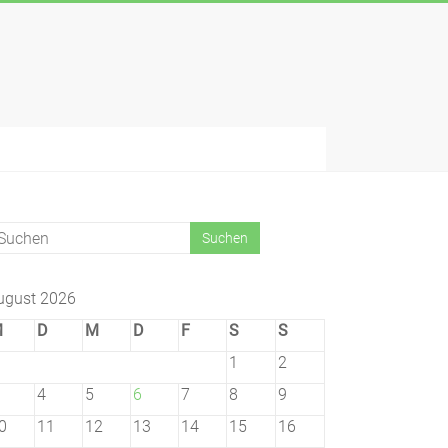
ugust 2026
M
D
M
D
F
S
S
1
2
4
5
6
7
8
9
0
11
12
13
14
15
16