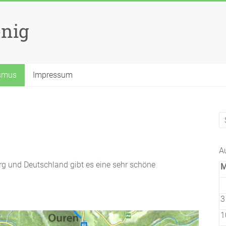
nig
smus
Impressum
A
rg und Deutschland gibt es eine sehr schöne
3
1